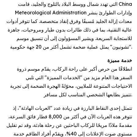
التي تهدد شمال ووسط البلاد بالثلوج والجليد، قامت China
Meteorological Administration وإدارات الطوارئ بنشر
معدات إزالة الجليد مُسبقًا وفرق إنقاذ متخصصة. كما تتوفر أدوات
عالية التقنية، بما في ذلك طائرات بدون طيار ومروحيات، جاهزة
للاستجابة السريعة. ويشير المسؤولون إلى أن تنسيق موسم
"تشونيون" يمثل عملية ضخمة تشمل أكثر من 20 جهة حكومية.
خدمة مميزة
انطلاقًا من حرص أكبر على راحة الركاب، يقدّم موسم ذروة
السفر هذا العام مزيد من "الخدمات المميزة" التي تلبي
الاحتياجات المتنوعة للملايين، محوّلةً الهجرة الضخمة إلى تجربة
تتميز بطابعها الشخصي المناسب لكل مسافر.
تتمثل إحدى النقاط البارزة في زيادة عدد "العربات الهادئة"، إذ
تتوفر هذه العربات الآن في أكثر من 8,000 قطار فائق السرعة،
مقدمةً ملاذًا مريحًا للركاب الباحثين عن رحلة هادئة. وقد تم تقليل
مستوى صوت الإعلانات إلى 40%، ويقدّم أفراد الطاقم خدمة