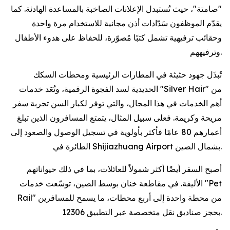
"صامتة"، حيث تُستبدل الإعلانات الصاخبة بالمساعدة الهادئة. كما
يقدّم الموظفون سَدّادات أذن مجانية للاستخدام مرة واحدة
وحقائب ترفيهية تشمل كتبًا مُصوّرة، للحفاظ على هدوء الأطفال
وترفيههم.
تُبذَل جهود حثيثة في المطارات الرئيسية ومحطات السكك
الحديدية لسد الفجوة الرقمية، وتُعَد خدمات "Silver Hair" من
أهم الخدمات في هذا المجال، والتي توفر لكبار السن تجربة سفر
مريحة وكريمة. فعلى سبيل المثال، يتمتع المسافرون الذين تبلغ
أعمارهم 80 عامًا فأكثر بأولوية في تسجيل الوصول والصعود إلى
الطائرة في Shijiazhuang Airport بشمال الصين.
أصبح السفر أيضًا أكثر شمولاً للعائلات، بما في ذلك حيواناتهم
الأليفة. في مقاطعة خنان بوسط الصين، توسّعت خدمات "Pet
Rail" من محطة واحدة إلى أربع محطات، ما يسمح للمسافرين
بحجز صناديق نقل متخصصة عبر التطبيق 12306.