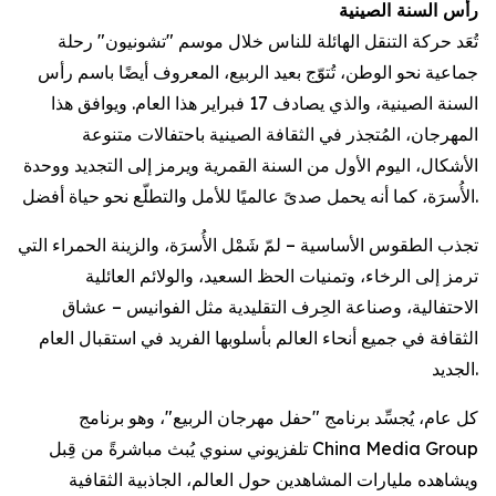
رأس السنة الصينية
تُعَد حركة التنقل الهائلة للناس خلال موسم "تشونيون" رحلة
جماعية نحو الوطن، تُتوّج بعيد الربيع، المعروف أيضًا باسم رأس
السنة الصينية، والذي يصادف 17 فبراير هذا العام. ويوافق هذا
المهرجان، المُتجذر في الثقافة الصينية باحتفالات متنوعة
الأشكال، اليوم الأول من السنة القمرية ويرمز إلى التجديد ووحدة
الأُسرَة، كما أنه يحمل صدىً عالميًا للأمل والتطلّع نحو حياة أفضل.
تجذب الطقوس الأساسية – لمّ شَمْل الأُسرَة، والزينة الحمراء التي
ترمز إلى الرخاء، وتمنيات الحظ السعيد، والولائم العائلية
الاحتفالية، وصناعة الحِرف التقليدية مثل الفوانيس – عشاق
الثقافة في جميع أنحاء العالم بأسلوبها الفريد في استقبال العام
الجديد.
كل عام، يُجسِّد برنامج "حفل مهرجان الربيع"، وهو برنامج
تلفزيوني سنوي يُبث مباشرةً من قِبل China Media Group
ويشاهده مليارات المشاهدين حول العالم، الجاذبية الثقافية